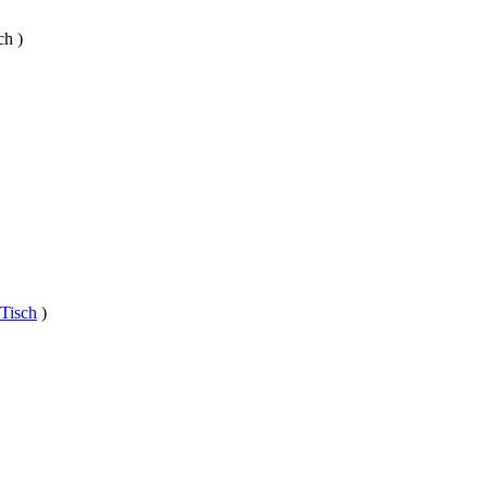
ch )
 Tisch
)