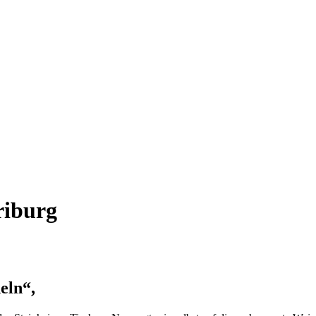
riburg
eln“,