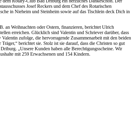
eise dem Rotary-Club Bad Driburg ein herzliches Dankeschön. Der
tausschusses Josef Reckers und dem Chef des Rotarischen
ische in Nieheim und Steinheim sowie auf das Tischlein deck Dich in
B. an Weihnachten oder Ostern, finanzieren, berichtet Ulrich
llen erreichen. Glücklich sind Valentin und Schriever darüber, dass
by Valentin zufolge, die hervorragende Zusammenarbeit mit den beiden
ger,“ berichtet sie. Stolz ist sie darauf, dass die Christen so gut
ad Driburg. „Unsere Kunden haben alle Berechtigungsscheine. Wir
Haushalte mit 259 Erwachsenen und 154 Kindern.