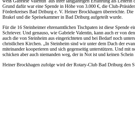
weiß Gabriele Valentin aus ihrer langjährigen Erfahrung als Leiteri
Grund dafür war eine Spende in Höhe von 3.000 €, die Club-Präsid
Förderkreises Bad Driburg e. V. Heiner Brockhagen überreichte. Die 
Brakel und die Speisekammer in Bad Driburg aufgeteilt wurde.
Für die 16 Steinheimer ehrenamtlichen Tischpaten ist diese Spende ei
Schriever. Und genauso, wie Gabriele Valentin, kann auch er von den 
auch die von Steinheim aus eingerichteten und bei Bedarf noch unters
christlichen Kirchen. „In Steinheim sind wir unter dem Dach der evange
miteinander kooperieren und sich gegenseitig unterstützen. Und mit
schicken aber auch niemanden weg, der in Not ist und keinen Schein
Heiner Brockhagen zufolge wird der Rotary-Club Bad Driburg den Ste