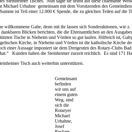
n des Steinheimer Tisches. Nun sagte sie selbst auf diese charmante W
ent Michael Urhahne gemeinsam mit dem Vorsitzenden des Gemeindiens
Summe ist Teil einer 12.000 € Spende, die zu gleichen Teilen auf die T
ne willkommene Gabe, denn mit ihr lassen sich Sonderaktionen, wie z. 
dankbaren Blicken berichten, die die Ehrenamtlichen an den Ausgabeste
tützten Tische in Nieheim und Vörden so gut laufen. Hilfreich ist, Ga
lischen Kirche, in Nieheim und Vörden ist die katholische Kirche der Trä
 noch einer Aussage imponiert sie dem Dreigestirn des Rotary-Clubs B
 hat.“ Kunden haben die Steinheimer zurzeit reichlich. Es sind 171 
inheimer Tisch auch weiterhin unterstützen.
Gemeinsam
befinden
wir uns auf
einem guten
Weg, sind
sich die
Rotaryer
Michael
Urhahne,
Josef
Reckers