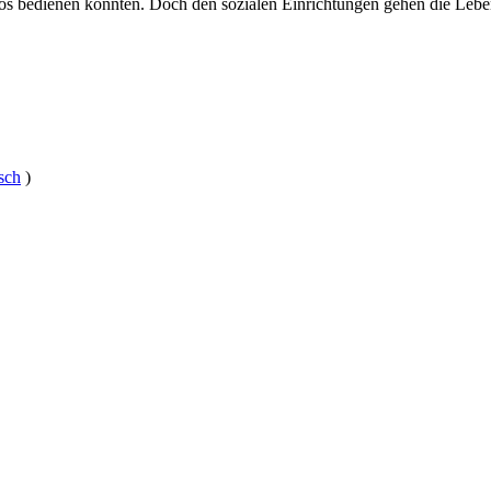
los bedienen konnten. Doch den sozialen Einrichtungen gehen die Leb
sch
)