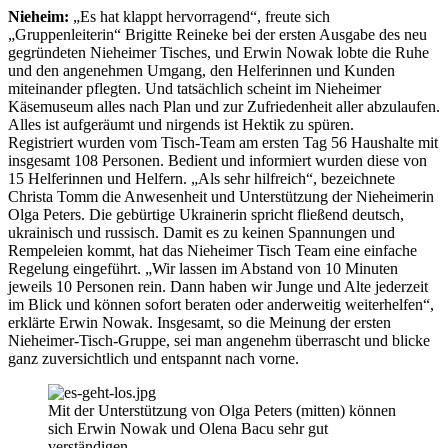
Nieheim:
„Es hat klappt hervorragend“, freute sich
„Gruppenleiterin“ Brigitte Reineke bei der ersten Ausgabe des neu
gegründeten Nieheimer Tisches, und Erwin Nowak lobte die Ruhe
und den angenehmen Umgang, den Helferinnen und Kunden
miteinander pflegten. Und tatsächlich scheint im Nieheimer
Käsemuseum alles nach Plan und zur Zufriedenheit aller abzulaufen.
Alles ist aufgeräumt und nirgends ist Hektik zu spüren.
Registriert wurden vom Tisch-Team am ersten Tag 56 Haushalte mit
insgesamt 108 Personen. Bedient und informiert wurden diese von
15 Helferinnen und Helfern. „Als sehr hilfreich“, bezeichnete
Christa Tomm die Anwesenheit und Unterstützung der Nieheimerin
Olga Peters. Die gebürtige Ukrainerin spricht fließend deutsch,
ukrainisch und russisch. Damit es zu keinen Spannungen und
Rempeleien kommt, hat das Nieheimer Tisch Team eine einfache
Regelung eingeführt. „Wir lassen im Abstand von 10 Minuten
jeweils 10 Personen rein. Dann haben wir Junge und Alte jederzeit
im Blick und können sofort beraten oder anderweitig weiterhelfen“,
erklärte Erwin Nowak. Insgesamt, so die Meinung der ersten
Nieheimer-Tisch-Gruppe, sei man angenehm überrascht und blicke
ganz zuversichtlich und entspannt nach vorne.
Mit der Unterstützung von Olga Peters (mitten) können
sich Erwin Nowak und Olena Bacu sehr gut
verständigen.