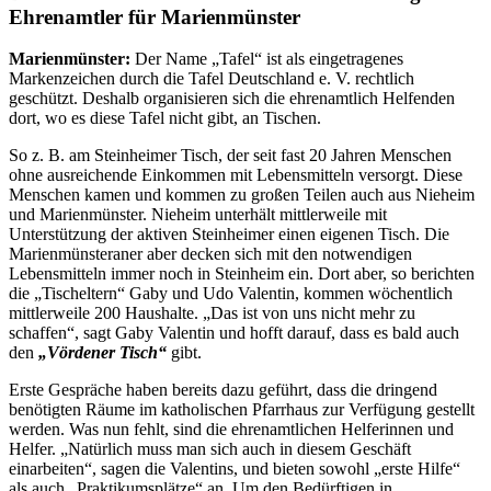
Ehrenamtler für Marienmünster
Marienmünster:
Der Name „Tafel“ ist als eingetragenes
Markenzeichen durch die Tafel Deutschland e. V. rechtlich
geschützt. Deshalb organisieren sich die ehrenamtlich Helfenden
dort, wo es diese Tafel nicht gibt, an Tischen.
So z. B. am Steinheimer Tisch, der seit fast 20 Jahren Menschen
ohne ausreichende Einkommen mit Lebensmitteln versorgt. Diese
Menschen kamen und kommen zu großen Teilen auch aus Nieheim
und Marienmünster. Nieheim unterhält mittlerweile mit
Unterstützung der aktiven Steinheimer einen eigenen Tisch. Die
Marienmünsteraner aber decken sich mit den notwendigen
Lebensmitteln immer noch in Steinheim ein. Dort aber, so berichten
die „Tischeltern“ Gaby und Udo Valentin, kommen wöchentlich
mittlerweile 200 Haushalte. „Das ist von uns nicht mehr zu
schaffen“, sagt Gaby Valentin und hofft darauf, dass es bald auch
den
„Vördener Tisch“
gibt.
Erste Gespräche haben bereits dazu geführt, dass die dringend
benötigten Räume im katholischen Pfarrhaus zur Verfügung gestellt
werden. Was nun fehlt, sind die ehrenamtlichen Helferinnen und
Helfer. „Natürlich muss man sich auch in diesem Geschäft
einarbeiten“, sagen die Valentins, und bieten sowohl „erste Hilfe“
als auch „Praktikumsplätze“ an. Um den Bedürftigen in