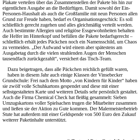
Plakate verteilen über das Zusammenstellen der Pakete bis hin zur
eigentlichen Ausgabe an die Bedürftigen. Damit sowohl der Ein-
Personen-Haushalt als auch die Großfamilie mit neun Personen allen
Grund zur Freude haben, bedarf es Organisationsgeschick: Es soll
schließlich gerecht zugehen und alles gleichmäßig verteilt werden.
Auch bestimmte Allergien und religiöse Essgewohnheiten behalten
die Helfer im Hinterkopf und befüllen die Pakete bedarfsgerecht –
schließlich erhält jedes Päckchen noch ein Namensschild, um Chaos
zu vermeiden. „Der Aufwand wird einem aber spätestens am
Ausgabetag durch die vielen strahlenden Augen der Menschen
tausendfach zurückgezahlt“, versichert das Tisch-Team.
Dazu beigetragen, dass alle Päckchen reichlich gefüllt waren,
haben in diesem Jahr auch einige Klassen der Vinsebecker
Grundschule: Frei nach dem Motto „von Kindern für Kinder“ haben
sie zwölf volle Schuhkartons gespendet und diese mit einer
selbstgestalteten Karte und weiteren Details sehr persönlich gestaltet.
Auch die Firma Chemical Check hat fleißig gesammelt: Sieben
Umzugskartons voller Spielsachen trugen die Mitarbeiter zusammen
und ließen sie der Aktion zu Gute kommen. Der Malermeisterbetrieb
Stute hat außerdem mit einer Geldspende von 500 Euro den Zukauf
weiterer Paketinhalte unterstützt.