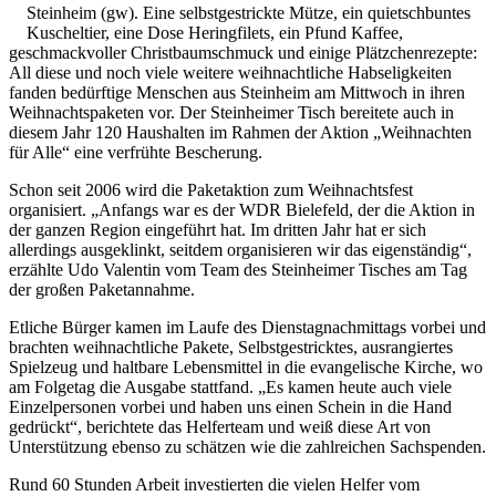
Steinheim (gw). Eine selbstgestrickte Mütze, ein quietschbuntes
Kuscheltier, eine Dose Heringfilets, ein Pfund Kaffee,
geschmackvoller Christbaumschmuck und einige Plätzchenrezepte:
All diese und noch viele weitere weihnachtliche Habseligkeiten
fanden bedürftige Menschen aus Steinheim am Mittwoch in ihren
Weihnachtspaketen vor. Der Steinheimer Tisch bereitete auch in
diesem Jahr 120 Haushalten im Rahmen der Aktion „Weihnachten
für Alle“ eine verfrühte Bescherung.
Schon seit 2006 wird die Paketaktion zum Weihnachtsfest
organisiert. „Anfangs war es der WDR Bielefeld, der die Aktion in
der ganzen Region eingeführt hat. Im dritten Jahr hat er sich
allerdings ausgeklinkt, seitdem organisieren wir das eigenständig“,
erzählte Udo Valentin vom Team des Steinheimer Tisches am Tag
der großen Paketannahme.
Etliche Bürger kamen im Laufe des Dienstagnachmittags vorbei und
brachten weihnachtliche Pakete, Selbstgestricktes, ausrangiertes
Spielzeug und haltbare Lebensmittel in die evangelische Kirche, wo
am Folgetag die Ausgabe stattfand. „Es kamen heute auch viele
Einzelpersonen vorbei und haben uns einen Schein in die Hand
gedrückt“, berichtete das Helferteam und weiß diese Art von
Unterstützung ebenso zu schätzen wie die zahlreichen Sachspenden.
Rund 60 Stunden Arbeit investierten die vielen Helfer vom