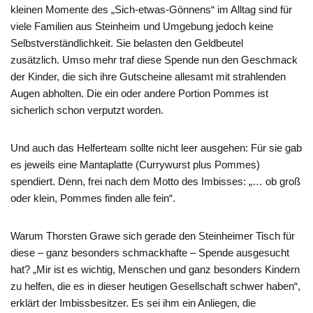
kleinen Momente des „Sich-etwas-Gönnens“
im Alltag
sind für
viele Familien aus Steinheim und Umgebung jedoch keine
Selbstverständlichkeit. Sie belasten den Geldbeutel
zusätzlich.
Umso mehr traf diese Spende nun
den Geschmack
der Kinder, die sich ihre Gutscheine allesamt mit strahlenden
Augen abholten. Die ein oder andere
Portion Pommes
ist
sicherlich schon verputzt worden.
Und auch das Helferteam sollte nicht leer ausgehen: Für sie gab
es jeweils eine
Mantaplatte
(Currywurst plus Pommes)
spendiert. Denn, frei nach dem Motto des Imbisses: „… ob groß
oder klein, Pommes finden alle fein“.
Warum
Thorsten Grawe
sich gerade den Steinheimer Tisch für
diese – ganz besonders schmackhafte – Spende ausgesucht
hat? „M
ir ist es wichtig
,
Menschen und ganz besonders Kindern
zu helfen
,
die es in dieser heutigen Gesellschaft schwer haben
“
,
erklärt der Imbissbesitzer.
Es sei ihm ein Anliegen,
die