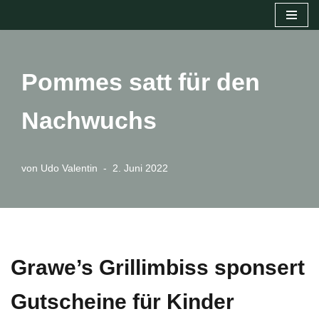
Zum
Inhalt
springen
Pommes satt für den
Nachwuchs
von
Udo Valentin
2. Juni 2022
Grawe’s Grillimbiss spons
e
rt
Gutscheine für Kinder