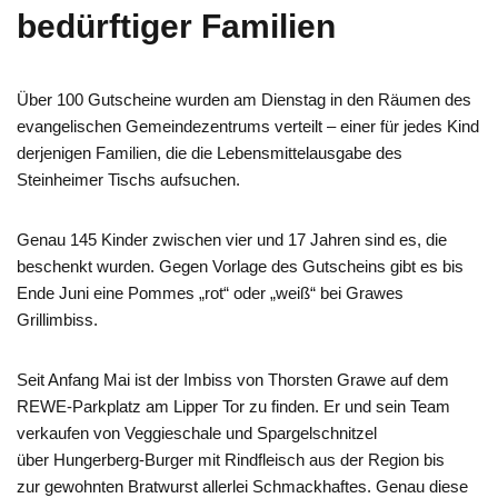
bedürftiger Familien
Über 100
Gutscheine wurden am Dienstag in de
n
Räumen des
evangelischen Gemeindezentrums verteilt – einer für jedes Kind
der
jenigen
Familien, die die Lebensmittelausgabe des
Steinheimer Tischs
aufsuchen
.
Genau
145 Kinder zwischen vier und 17 Jahren sind es
, die
beschenkt wurden
.
Gegen Vorlage des Gutscheins gibt es bis
Ende Juni eine Pommes „rot“ oder „weiß“ bei Grawes
Grillimbiss.
Seit Anfang Mai ist der Imbiss
von Thorsten
Grawe
auf dem
REWE-Parkplatz am Lipper Tor zu finden
. Er und sein Team
verkauf
en
vo
n
Veggieschale
und Spargel
schnitzel
über
Hungerberg-Burger mit Rindfleisch aus der Region
bis
zur
gewohnten
Bratwurst
allerlei
S
chmackhaftes. Genau diese