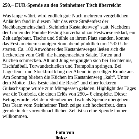
250,– EUR-Spende an den Steinheimer Tisch überreicht
Was lange währt, wird endlich gut: Nach mehreren vergeblichen
Anläufen fand in diesem Jahr das erste Straßenfest der
Nachbargemeinschaft „Steinheim Kastanienweg“ statt. Nachdem
der Garten der Familie Festing kurzerhand zur Festwiese erklärt, ein
Zelt aufgebaut, Tische und Stühle an ihrem Platz standen, konnte
das Fest an einem sonnigen Sonnabend pünktlich um 15:00 Uhr
starten. Ca. 100 Anwohner des Kastanienweges ließen sich die
Leckereien vom Grill, die hausgemachten Salate, Torten und
Kuchen schmecken. Alt und Jung vergnügten sich bei Tischtennis,
Tischfußball, Torwandschießen und Trampolin springen. Bei
Lagerfeuer und Stockbrot klang der Abend in geselliger Runde aus.
Am Sonntag blieben die Küchen im Kastanienweg „kalt“. Unter
dem Motto: „Das Beste sind die Reste“ und einer leckeren
Gulaschsuppe wurde zum Mittagessen geladen. Highlight des Tages
war die Tombola, die einen Erlös von 250,– € einspielte. Dieser
Betrag wurde jetzt dem Steinheimer Tisch als Spende übergeben.
Das Team vom Steinheimer Tisch zeigte sich hocherfreut, denn
gerade in der vorweihnachtlichen Zeit ist so eine Spende immer
willkommen.
Foto von
links: