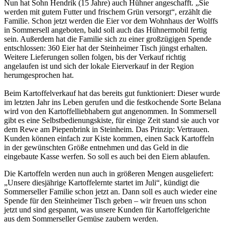
Nun hat Sohn Hendrik (15 Jahre) auch Hühner angeschafft. „Sie
werden mit gutem Futter und frischem Grün versorgt“, erzählt die
Familie. Schon jetzt werden die Eier vor dem Wohnhaus der Wolffs
in Sommersell angeboten, bald soll auch das Hühnermobil fertig
sein. Außerdem hat die Familie sich zu einer großzügigen Spende
entschlossen: 360 Eier hat der Steinheimer Tisch jüngst erhalten.
Weitere Lieferungen sollen folgen, bis der Verkauf richtig
angelaufen ist und sich der lokale Eierverkauf in der Region
herumgesprochen hat.
Beim Kartoffelverkauf hat das bereits gut funktioniert: Dieser wurde
im letzten Jahr ins Leben gerufen und die festkochende Sorte Belana
wird von den Kartoffelliebhabern gut angenommen. In Sommersell
gibt es eine Selbstbedienungskiste, für einige Zeit stand sie auch vor
dem Rewe am Piepenbrink in Steinheim. Das Prinzip: Vertrauen.
Kunden können einfach zur Kiste kommen, einen Sack Kartoffeln
in der gewünschten Größe entnehmen und das Geld in die
eingebaute Kasse werfen. So soll es auch bei den Eiern ablaufen.
Die Kartoffeln werden nun auch in größeren Mengen ausgeliefert:
„Unsere diesjährige Kartoffelernte startet im Juli“, kündigt die
Sommerseller Familie schon jetzt an. Dann soll es auch wieder eine
Spende für den Steinheimer Tisch geben – wir freuen uns schon
jetzt und sind gespannt, was unsere Kunden für Kartoffelgerichte
aus dem Sommerseller Gemüse zaubern werden.