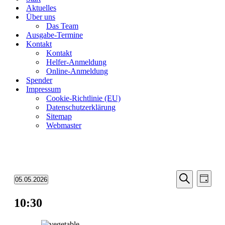
Aktuelles
Über uns
Das Team
Ausgabe-Termine
Kontakt
Kontakt
Helfer-Anmeldung
Online-Anmeldung
Spender
Impressum
Cookie-Richtlinie (EU)
Datenschutzerklärung
Sitemap
Webmaster
Veransta
Vera
Veranstaltungen
05.05.2026
Tag
Ansic
Such-
Datum
für
Suche
Navi
wählen.
10:30
und
5.
Ansichte
Mai