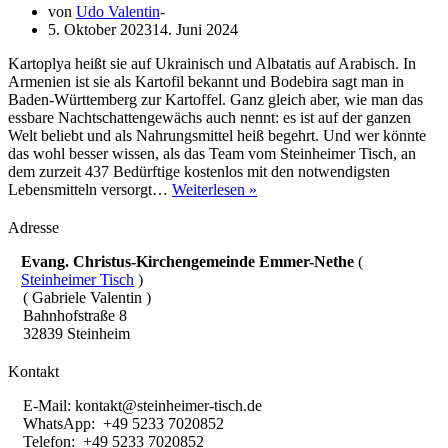
von
Udo Valentin
5. Oktober 2023
14. Juni 2024
Kartoplya heißt sie auf Ukrainisch und Albatatis auf Arabisch. In
Armenien ist sie als Kartofil bekannt und Bodebira sagt man in
Baden-Württemberg zur Kartoffel. Ganz gleich aber, wie man das
essbare Nachtschattengewächs auch nennt: es ist auf der ganzen
Welt beliebt und als Nahrungsmittel heiß begehrt. Und wer könnte
das wohl besser wissen, als das Team vom Steinheimer Tisch, an
dem zurzeit 437 Bedürftige kostenlos mit den notwendigsten
Deutsche
Lebensmitteln versorgt…
Weiterlesen »
Knollen
für
Adresse
den
Steinheimer
Evang. Christus-Kirchengemeinde Emmer-Nethe
(
Tisch
Steinheimer Tisch
)
( Gabriele Valentin )
Bahnhofstraße 8
32839 Steinheim
Kontakt
E-Mail:
kontakt@steinheimer-tisch.de
WhatsApp: +49 5233 7020852
Telefon: +49 5233 7020852